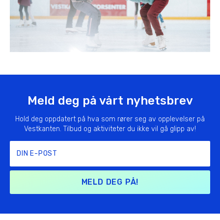
Meld deg på vårt nyhetsbrev
Hold deg oppdatert på hva som rører seg av opplevelser på
Vestkanten. Tilbud og aktiviteter du ikke vil gå glipp av!
MELD DEG PÅ!