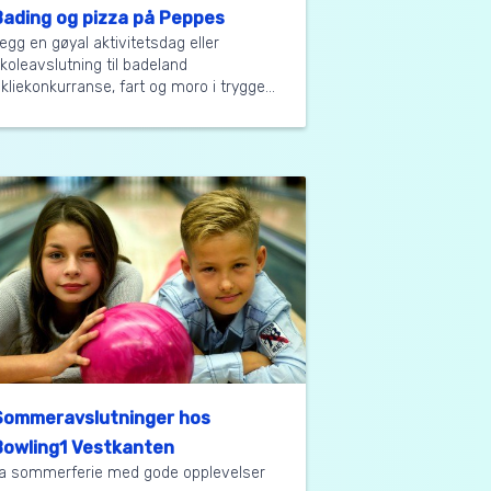
Bading og pizza på Peppes
egg en gøyal aktivitetsdag eller
koleavslutning til badeland
kliekonkurranse, fart og moro i trygge...
Sommeravslutninger hos
Bowling1 Vestkanten
a sommerferie med gode opplevelser