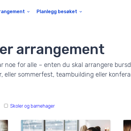
rangement
Planlegg besøket
yper arrangement
 noe for alle – enten du skal arrangere bursda
, eller sommerfest, teambuilding eller konfer
Skoler og barnehager