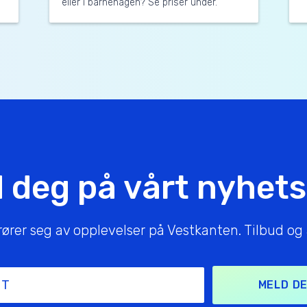
eller i barnehagen? Se priser under.
 deg på vårt nyhet
er seg av opplevelser på Vestkanten. Tilbud og ak
MELD DE