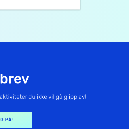
sbrev
tiviteter du ikke vil gå glipp av!
G PÅ!