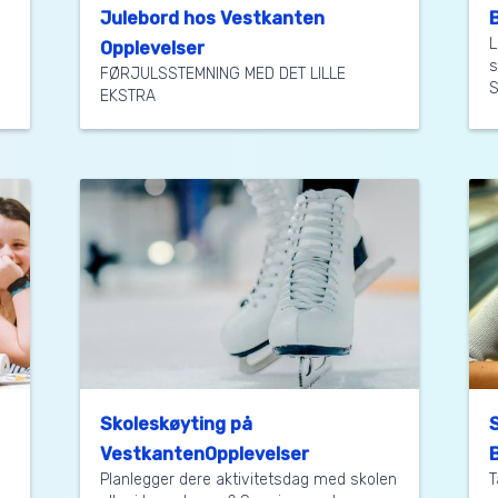
Julebord hos Vestkanten
L
Opplevelser
s
FØRJULSSTEMNING MED DET LILLE
S
EKSTRA
Skoleskøyting på
VestkantenOpplevelser
Planlegger dere aktivitetsdag med skolen
T