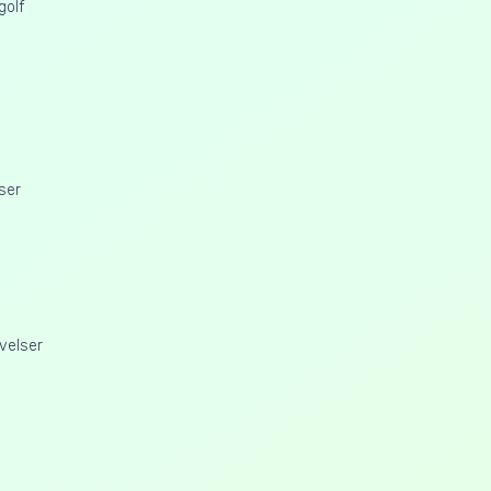
golf
ser
velser