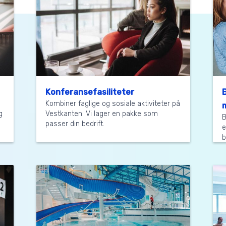
Konferansefasiliteter
B
Kombiner faglige og sosiale aktiviteter på
m
g
Vestkanten. Vi lager en pakke som
B
passer din bedrift.
e
b