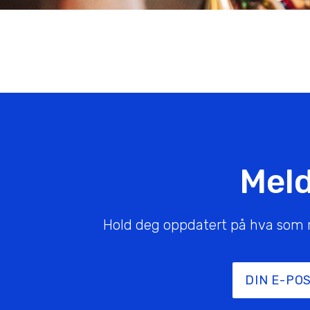
Meld
Hold deg oppdatert på hva som rør