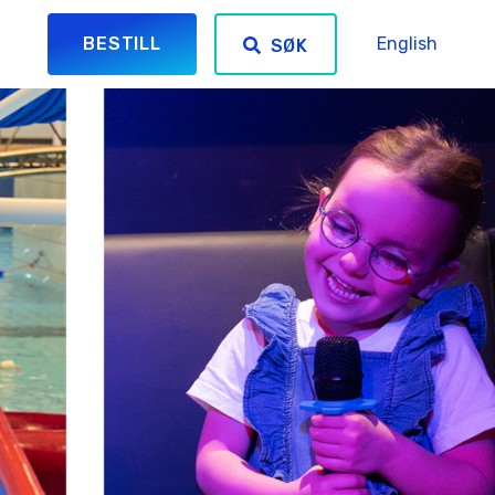
BESTILL
English
SØK