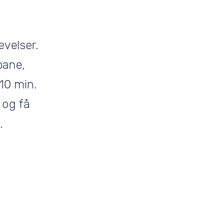
evelser.
bane,
 10 min.
 og få
.