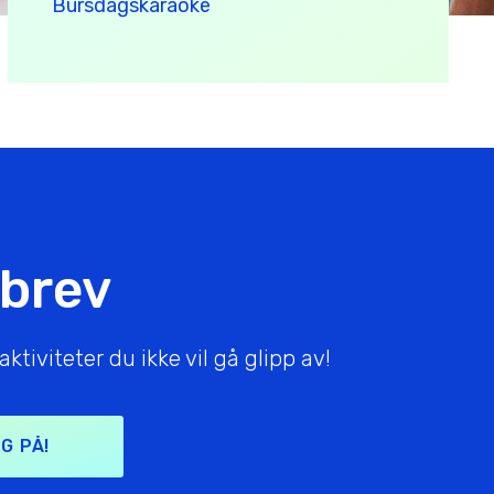
Bursdagskaraoke
sbrev
tiviteter du ikke vil gå glipp av!
G PÅ!