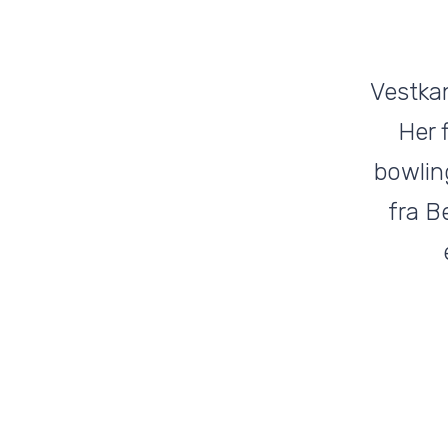
Vestkan
Her 
bowling
fra B