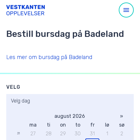
Bestill bursdag på Badeland
Les mer om bursdag på Badeland
VELG
Velg dag
august 2026
»
ma
ti
on
to
fr
lø
sø
27
28
29
30
31
1
2
31