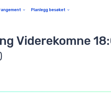
rangement
Planlegg besøket
g Viderekomne 18
)