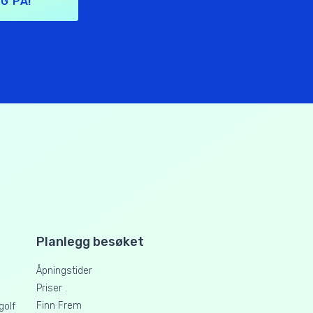
G PÅ!
Planlegg besøket
Åpningstider
Priser .
Finn Frem
golf