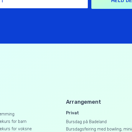
MELD DE
Arrangement
Privat
ømming
kurs for barn
Bursdag på Badeland
kurs for voksne
Bursdagsfeiring med bowling, mini