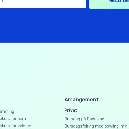
MELD DE
Arrangement
Privat
ømming
kurs for barn
Bursdag på Badeland
kurs for voksne
Bursdagsfeiring med bowling, mini