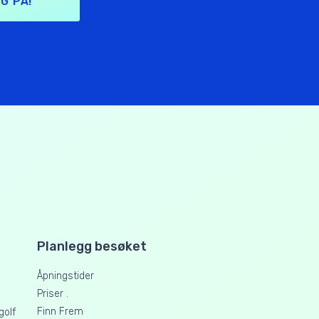
G PÅ!
Planlegg besøket
Åpningstider
Priser .
Finn Frem
golf