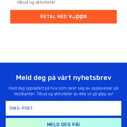
tilbud og aktiviteter
BETAL MED
Meld deg på vårt nyhetsbrev
Hold deg oppdatert på hva som rører seg av opplevelser på
Vestkanten. Tilbud og aktiviteter du ikke vil gå glipp av!
MELD DEG PÅ!